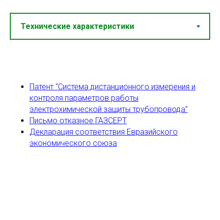
Обеспечивает измерение
суммарного и
Патент "Система дистанционного измерения и
поляризационного
контроля параметров работы
потенциалов.
электрохимической защиты трубопровода"
Герметичное исполнение,
Письмо отказное ГАЗСЕРТ
устанавливается в ковер.
Декларация соответствия Евразийского
Компактные размеры
экономического союза
(115х65х40 мм).
Питание осуществляется от
дренажного кабеля.
Не требует настроек.
Не требует финансовых затрат на
связь.
Патент защищён.