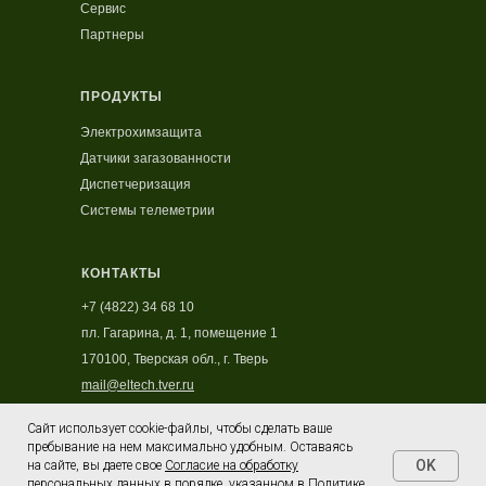
Сервис
Партнеры
ПРОДУКТЫ
Электрохимзащита
Датчики загазованности
Диспетчеризация
Системы телеметрии
КОНТАКТЫ
+7 (4822) 34 68 10
пл. Гагарина, д. 1, помещение 1
170100, Тверская обл., г. Тверь
mail@eltech.tver.ru
Сайт использует cookie-файлы, чтобы сделать ваше
Политика обработки персональных данных
I
пребывание на нем максимально удобным. Оставаясь
Согласие на обработку персональных
OK
на сайте, вы даете свое
Согласие на обработку
данных пользователя сайта
I
Политика
персональных данных
в порядке, указанном в
Политике