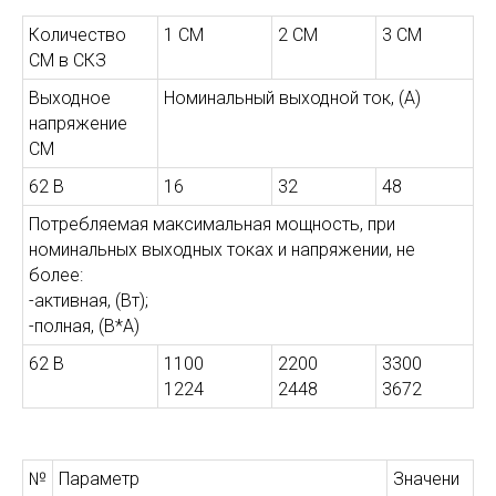
Количество
1 СМ
2 СМ
3 СМ
СМ в СКЗ
Выходное
Номинальный выходной ток, (А)
напряжение
СМ
62 В
16
32
48
Потребляемая максимальная мощность, при
номинальных выходных токах и напряжении, не
более:
-активная, (Вт);
-полная, (В*А)
62 В
1100
2200
3300
1224
2448
3672
№
Параметр
Значени