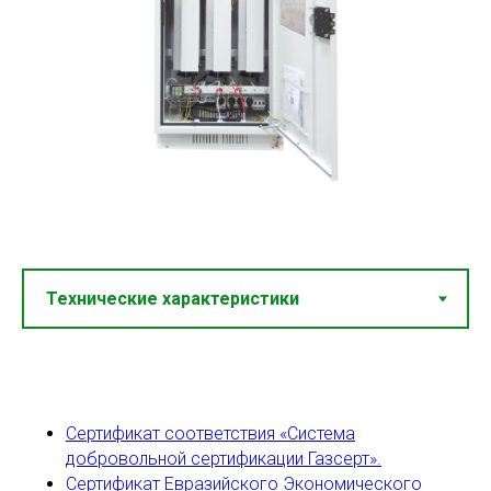
Шкаф оснащен устройствами
защиты от перенапряжения,
установленными на входные и
Сертификат соответствия «Система
выходные цепи СКЗ, вводными
добровольной сертификации Газсерт».
автоматическими выключателями,
Сертификат Евразийского Экономического