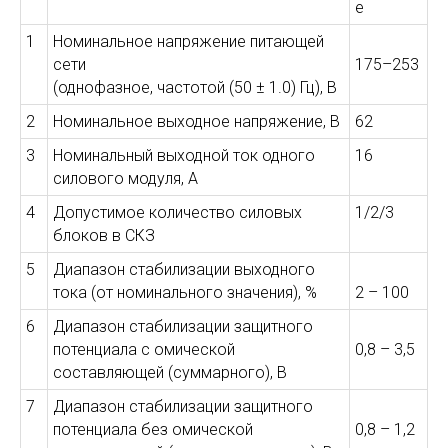
е
1
Номинальное напряжение питающей
сети
175–253
(однофазное, частотой (50 ± 1.0) Гц), В
2
Номинальное выходное напряжение, В
62
3
Номинальный выходной ток одного
16
силового модуля, А
4
Допустимое количество силовых
1/2/3
блоков в СКЗ
5
Диапазон стабилизации выходного
тока (от номинального значения), %
2 – 100
6
Диапазон стабилизации защитного
потенциала с омической
0,8 – 3,5
составляющей (суммарного), В
7
Диапазон стабилизации защитного
потенциала без омической
0,8 – 1,2