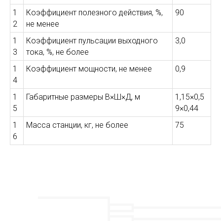
1
Коэффициент полезного действия, %,
90
2
не менее
1
Коэффициент пульсации выходного
3,0
3
тока, %, не более
1
Коэффициент мощности, не менее
0,9
4
1
Габаритные размеры В×Ш×Д, м
1,15×0,5
5
9×0,44
1
Масса станции, кг, не более
75
6