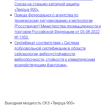
счетчиком электрической энергии
Союза на станцию катодной защиты
«Тверца-900».
и аккумулятором. Выходная
Приказ Федерального агентства по
мощность СКЗ в модификации
техническому регулированию и метрологии
ШМ-03 до 3 кВт. Управление
(Росстандарт) Министерства промышленности и
станцией осуществляется
торговли Российской Федерации от 05.08.2022
контроллером «Тверца-ТМ»
№ 1950.
Сертификат соответствия « Система
добровольной сертификации в области
сейсмологии, виброустойчивости,
вибропрочности, стойкости к климатическим
СКЗ обеспечивает возможность
воздействующим факторам».
как ручного, так и дистанционного
управления и получения
информации через встроенный в
контроллер управления GSM-
модем;
выдерживает долговременные
режимы короткого замыкания и
Выходная мощность СКЗ «Тверца-900»
обрыва нагрузки.