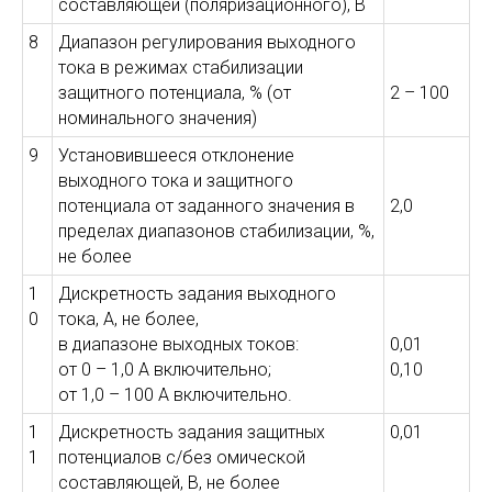
составляющей (поляризационного), В
8
Диапазон регулирования выходного
тока в режимах стабилизации
защитного потенциала, % (от
2 – 100
номинального значения)
9
Установившееся отклонение
выходного тока и защитного
потенциала от заданного значения в
2,0
пределах диапазонов стабилизации, %,
не более
1
Дискретность задания выходного
0
тока, А, не более,
в диапазоне выходных токов:
0,01
от 0 – 1,0 А включительно;
0,10
от 1,0 – 100 А включительно.
1
Дискретность задания защитных
0,01
1
потенциалов с/без омической
составляющей, В, не более